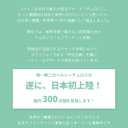
スペイン生まれの誰もが知るデザート「チュロス」。
もっと健康的な材料で世界に広げたいという思いから、
2014年に韓国・梨泰院で2坪の店舗として誕生しました。
現在では、世界市場で類のない認知度を持つ
チュロスカフェブランドへと成長。
多様性が注目されるデザート市場において、
コアバリューである「利他主義」を軸に
ヘルシーなデザートの研究を続けています。
唯一無二のヘルシーチュロスが
遂に、日本初上陸！
300
国内
店舗を目指します！
世界中で展開されているビジネスモデルで
日本のフランチャイズ事業を担うオーナーを募集中です