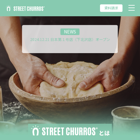
2025.07.11 フジテレビ「めざましテレビ」
資料請求
2025.06.18 YouTuber「いけちゃん」さん
2025.06.14 「FNNプライムオンライン」
2025.06.13 YouTuber「くれいじーまぐねっと」さん
NEWS
2025.06.13 フジテレビ「Live News α」
2024.12.21 日本第１号店（下北沢店）オープン