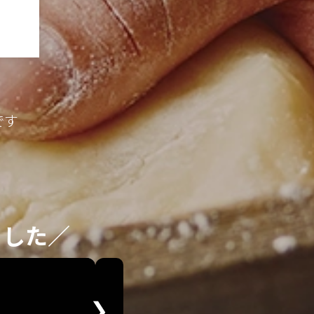
です
ました／
❯