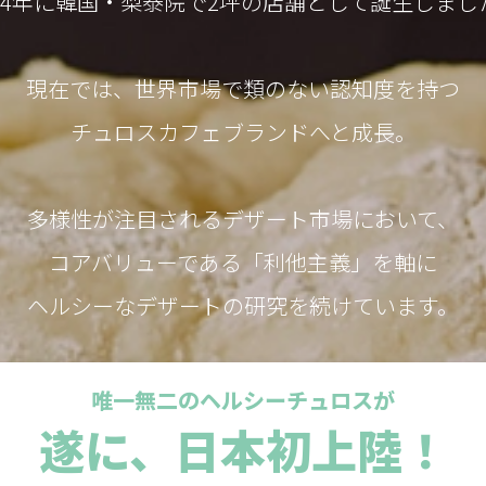
014年に韓国・梨泰院で2坪の店舗として誕生しまし
現在では、世界市場で類のない認知度を持つ
チュロスカフェブランドへと成長。
多様性が注目されるデザート市場において、
コアバリューである「利他主義」を軸に
ヘルシーなデザートの研究を続けています。
唯一無二のヘルシーチュロスが
遂に、日本初上陸！