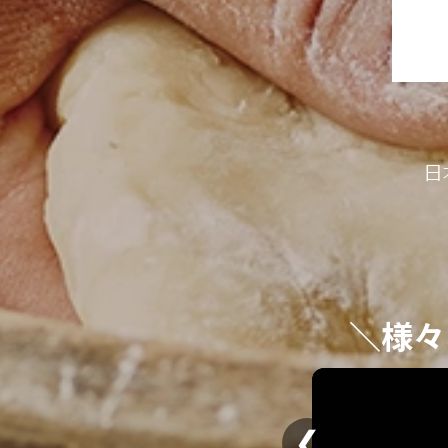
日
＼様々
❮