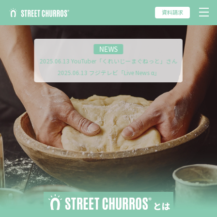
2025.10.09 YouTube「Ma’Scar’Piece」さん
資料請求
2025.09.02 TBS「THE TIME,」
2025.07.11 フジテレビ「めざましテレビ」
2025.06.18 YouTuber「いけちゃん」さん
NEWS
2025.06.14 「FNNプライムオンライン」
2025.06.13 YouTuber「くれいじーまぐねっと」さん
2025.06.13 フジテレビ「Live News α」
2024.12.21 日本第１号店（下北沢店）オープン