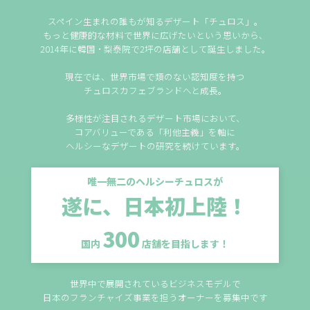
スペイン生まれの誰もが知るデザート「チュロス」。
もっと健康的な材料で世界に広げたいという思いから、
2014年に韓国・梨泰院で2坪の店舗として誕生しました。
現在では、世界市場で類のない認知度を持つ
チュロスカフェブランドへと成長。
多様性が注目されるデザート市場において、
コアバリューである「利他主義」を軸に
ヘルシーなデザートの研究を続けています。
唯一無二のヘルシーチュロスが
遂に、日本初上陸！
300
国内
店舗を目指します！
世界中で展開されているビジネスモデルで
日本のフランチャイズ事業を担うオーナーを募集中です